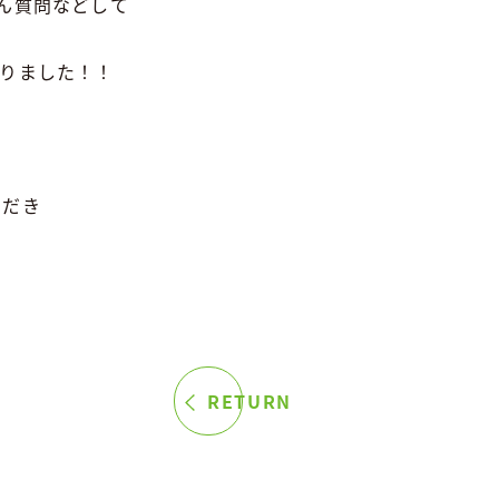
ん質問などして
なりました！！
ただき
RETURN