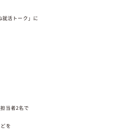
ね就活トーク」に
担当者2名で
などを